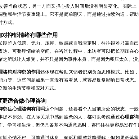
改善当前状态，另一方面又担心投入时间后没有明显变化。实际上
调整和生活节奏重建上。它不是简单聊天，而是通过持续沟通，帮助
对方式。
询对抑郁情绪有哪些作用
长期陷入低落、无力、压抑、敏感或自我否定时，往往很难只靠自己
表达、可整理情绪的空间。在咨询过程中，来访者可以把长期压在心
绪之所以让人难受，并不只是因为事件本身，而是因为积压太久、没
理咨询对抑郁的作用
还体现在帮助来访者识别负面思维模式。比如，
能力等。这些问题如果一直没有被看见，就容易反复影响日常状态。
立新的生活节奏和应对方式。
度更适合做心理咨询
抑郁症心理咨询有用吗
这个问题，还要看个人当前所处的状态。一般
事提不起劲、在人际关系中感到疲惫的人，都可以考虑通过
心理咨询
作、学习和生活，但仍具备基本沟通意愿时，咨询往往更容易发挥作
短期心情不好，可能通过休息、倾诉和调整就能缓解；但如果低落状