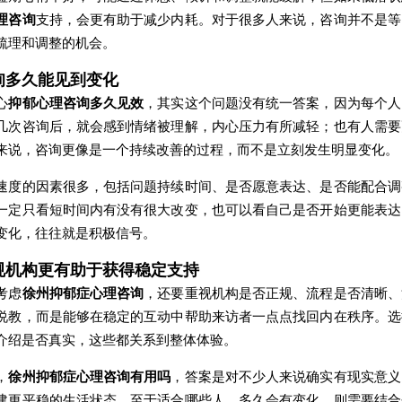
理咨询
支持，会更有助于减少内耗。对于很多人来说，咨询并不是等
梳理和调整的机会。
询多久能见到变化
心
抑郁心理咨询多久见效
，其实这个问题没有统一答案，因为每个人
几次咨询后，就会感到情绪被理解，内心压力有所减轻；也有人需要
来说，咨询更像是一个持续改善的过程，而不是立刻发生明显变化。
速度的因素很多，包括问题持续时间、是否愿意表达、是否能配合调
一定只看短时间内有没有很大改变，也可以看自己是否开始更能表达
变化，往往就是积极信号。
规机构更有助于获得稳定支持
考虑
徐州抑郁症心理咨询
，还要重视机构是否正规、流程是否清晰、
说教，而是能够在稳定的互动中帮助来访者一点点找回内在秩序。选
介绍是否真实，这些都关系到整体体验。
，
徐州抑郁症心理咨询有用吗
，答案是对不少人来说确实有现实意义
建更平稳的生活状态。至于适合哪些人、多久会有变化，则需要结合