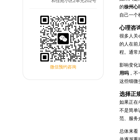
和佳苑小区2单元202号
的
徐州心
自己一个
心理咨
很多人关
的人在前
程。通常
影响变化
微信预约咨询
用吗
，不
这些细微
选择正
如果正在
不是简单
范、服务
总体来看
并逐渐重