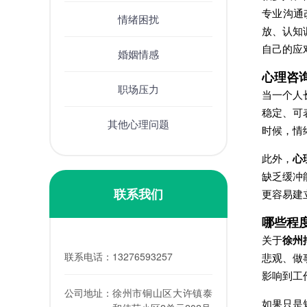
专业沟通
情绪困扰
放、认知
自己的应
婚姻情感
心理咨
职场压力
当一个人
稳定、可
其他心理问题
时候，情
此外，
心
缺乏缓冲
联系我们
更容易建
哪些程
关于
徐州
联系电话：
13276593257
悲观、做
影响到工
公司地址：
徐州市铜山区大许镇泰
如果只是